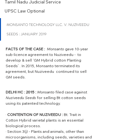
Tamil Nadu Judicial Service
UPSC Law Optional
MONSANTO TECHNOLOGY LLC. V. NUZIVEEDU 
SEEDS : JANUARY 2019
FACTS OF THE CASE : 
Monsanto
 gave 10-year 
sub-licence agreement to Nuziveedu -  to 
develop & sell ‘GM Hybrid cotton Planting 
Seeds’ . In 2015, Monsanto terminated its 
agreement, but Nuziveedu  continued to sell 
GM seeds. 
DELHI HC : 2015 : 
Monsanto
 filed case against 
Nuziveedu Seeds
 for selling Bt cotton seeds 
using its patented technology.
· 
CONTENTION OF NUZIVEEDU :
 Bt. Trait in 
Cotton Hybrid varietal plants is an essential 
biological process.
· Section 3(j) - Plants and animals, other than 
microorganisms, including seeds, varieties and 