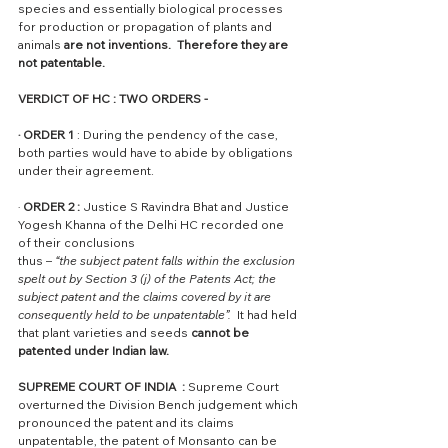
species and essentially biological processes 
for production or propagation of plants and 
animals 
are not inventions.  Therefore they are 
not patentable. 
VERDICT OF HC : TWO ORDERS - 
· ORDER 1 
: During the pendency of the case, 
both parties would have to abide by obligations 
under their agreement.
· 
ORDER 2 :
 Justice S Ravindra Bhat and Justice 
Yogesh Khanna of the Delhi HC recorded one 
of their conclusions 
thus – 
“the subject patent falls within the exclusion 
spelt out by Section 3 (j) of the Patents Act; the 
subject patent and the claims covered by it are 
consequently held to be unpatentable”. 
 It had held 
that plant varieties and seeds 
cannot be 
patented under Indian law. 
SUPREME COURT OF INDIA  : 
Supreme Court 
overturned the Division Bench judgement which 
pronounced the patent and its claims 
unpatentable, the patent of Monsanto can be 