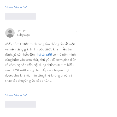
Show More
Like
Reply
HY HY
4 days ago
Mấy hôm trước mình đang tìm thông tin về một 
vài nền tảng giải trí thì đọc được khá nhiều bài 
đánh giá có nhắc đến 
nhà cái x88
 tò mò nên mình 
cũng bấm vào xem thử, chủ yếu để xem giao diện 
và cách họ sắp xếp nội dung chứ chưa tìm hiểu 
sâu. Lướt một vòng thì thấy các chuyên mục 
được chia khá rõ, nhìn tổng thể không bị rối và 
thao tác chuyển giữa các phần…
Show More
Like
Reply