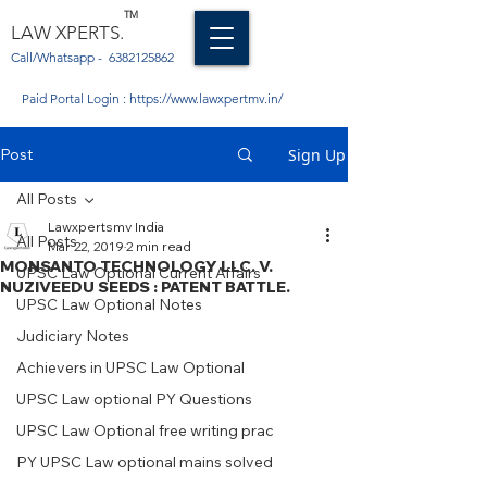
TM
LAW XPERTS.
Call/Whatsapp -
6382125862
Paid Portal Login :
https://www.lawxpertmv.in/
Post
Sign Up
All Posts
Lawxpertsmv India
All Posts
Mar 22, 2019
2 min read
MONSANTO TECHNOLOGY LLC. V.
UPSC Law Optional Current Affairs
NUZIVEEDU SEEDS : PATENT BATTLE.
UPSC Law Optional Notes
Judiciary Notes
Achievers in UPSC Law Optional
UPSC Law optional PY Questions
UPSC Law Optional free writing prac
PY UPSC Law optional mains solved