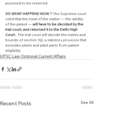
assumed to be restored.
SO WHAT HAPPENS NOW ? 
The Supreme court 
ruled that the meat of the matter — the validity 
of the patent — 
will have to be decided by the 
trial court, and returned it to the Delhi High 
Court.  
The trial court will decide the metes and 
bounds of section 3(j), a statutory provision that 
excludes plants and plant parts from patent 
eligibility.
UPSC Law Optional Current Affairs
See All
Recent Posts