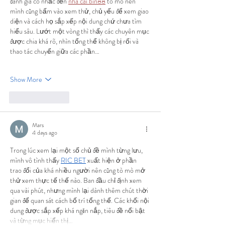
đánh giá có nhắc đến 
nhà cái bin88
 tò mò nên 
mình cũng bấm vào xem thử, chủ yếu để xem giao 
diện và cách họ sắp xếp nội dung chứ chưa tìm 
hiểu sâu. Lướt một vòng thì thấy các chuyên mục 
được chia khá rõ, nhìn tổng thể không bị rối và 
thao tác chuyển giữa các phần…
Show More
Like
Reply
Mars
4 days ago
Trong lúc xem lại một số chủ đề mình từng lưu, 
mình vô tình thấy 
RIC BET
 xuất hiện ở phần 
trao đổi của khá nhiều người nên cũng tò mò mở 
thử xem thực tế thế nào. Ban đầu chỉ định xem 
qua vài phút, nhưng mình lại dành thêm chút thời 
gian để quan sát cách bố trí tổng thể. Các khối nội 
dung được sắp xếp khá ngăn nắp, tiêu đề nổi bật 
và từng mục hiển thị…